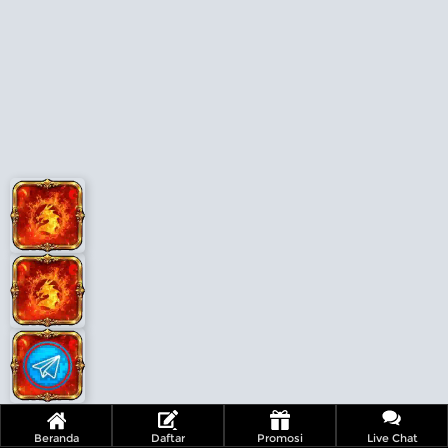
Referral
Promosi
Hubungi Kami
Live Chat
Pengaduan Customer
Pilih Bahasa:
MASUK
DAFTAR
&copy; RajaCuan - Link Alternatif RajaCuan
Resmi Pusat Game Online Terupdate. Hak Cipta
Dilindungi.
Beranda
Daftar
Promosi
Live Chat